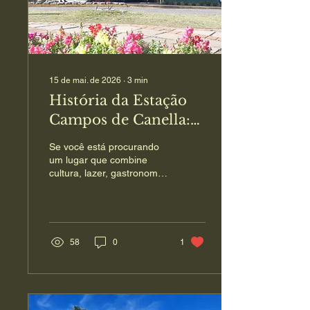
15 de mai. de 2026
∙
3
min
História da Estação
Campos de Canella:
um patrimônio vivo
Se você está procurando
em Canela
um lugar que combine
cultura, lazer, gastronomia
e compras em Canela,
precisa conhecer a história
da Estação Campos de
Canella. Este espaço é
muito mais do que uma
58
0
1
antiga estação férrea
revitalizada.