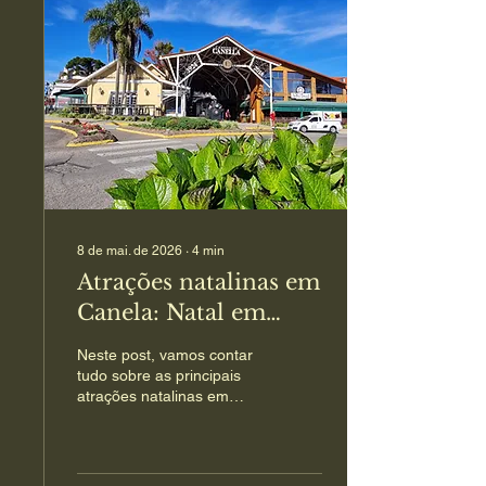
8 de mai. de 2026
∙
4
min
Atrações natalinas em
Canela: Natal em
Canela - o que fazer?
Neste post, vamos contar
tudo sobre as principais
atrações natalinas em
Canela e dar dicas
práticas para você
aproveitar ao máximo.