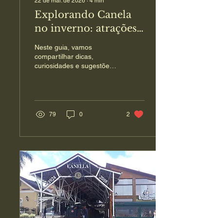
22 de mai. de 2026
∙
4
min
Explorando Canela
no inverno: atrações
de inverno em Canela
Neste guia, vamos
compartilhar dicas,
curiosidades e sugestões
para você aproveitar ao
máximo essa Canela no
inverno.
79
0
2