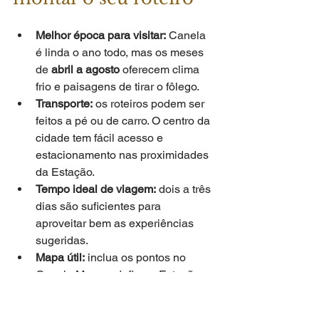
Melhor época para visitar:
 Canela 
é linda o ano todo, mas os meses 
de 
abril a agosto
 oferecem clima 
frio e paisagens de tirar o fôlego.
Transporte:
 os roteiros podem ser 
feitos a pé ou de carro. O centro da 
cidade tem fácil acesso e 
estacionamento nas proximidades 
da Estação.
Tempo ideal de viagem:
 dois a três 
dias são suficientes para 
aproveitar bem as experiências 
sugeridas.
Mapa útil:
 inclua os pontos no 
Google Maps e defina a Estação 
Campos de Canella como ponto 
inicial. Assim, você otimiza o 